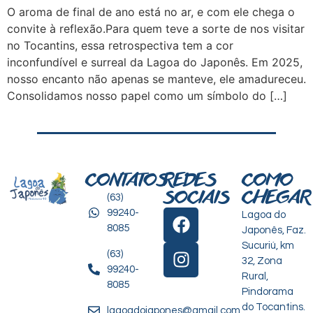
O aroma de final de ano está no ar, e com ele chega o
convite à reflexão.Para quem teve a sorte de nos visitar
no Tocantins, essa retrospectiva tem a cor
inconfundível e surreal da Lagoa do Japonês. Em 2025,
nosso encanto não apenas se manteve, ele amadureceu.
Consolidamos nosso papel como um símbolo do […]
CONTATOS
REDES
COMO
SOCIAIS
CHEGAR
(63)
99240-
Lagoa do
8085
Japonês, Faz.
Sucuriú, km
(63)
32, Zona
99240-
Rural,
criação de
8085
Pindorama
sites para
do Tocantins.
lagoadojapones@gmail.com