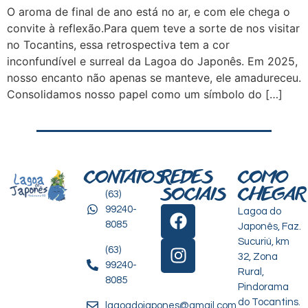
O aroma de final de ano está no ar, e com ele chega o
convite à reflexão.Para quem teve a sorte de nos visitar
no Tocantins, essa retrospectiva tem a cor
inconfundível e surreal da Lagoa do Japonês. Em 2025,
nosso encanto não apenas se manteve, ele amadureceu.
Consolidamos nosso papel como um símbolo do […]
CONTATOS
REDES
COMO
SOCIAIS
CHEGAR
(63)
99240-
Lagoa do
8085
Japonês, Faz.
Sucuriú, km
(63)
32, Zona
99240-
Rural,
criação de
8085
Pindorama
sites para
do Tocantins.
lagoadojapones@gmail.com