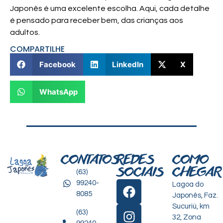
Japonês é uma excelente escolha. Aqui, cada detalhe
é pensado para receber bem, das crianças aos
adultos.
COMPARTILHE
Facebook
LinkedIn
X
WhatsApp
CONTATOS
REDES
COMO
SOCIAIS
CHEGAR
(63)
99240-
Lagoa do
8085
Japonês, Faz.
Sucuriú, km
(63)
32, Zona