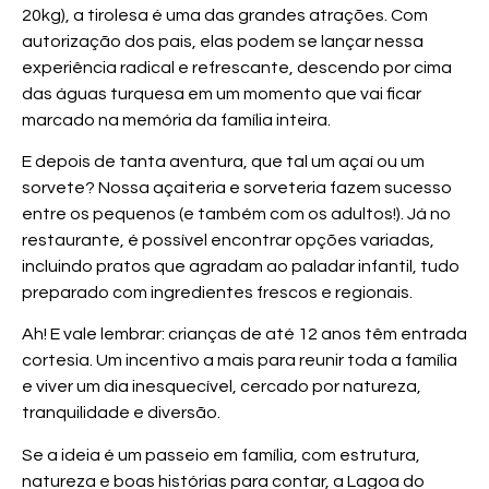
20kg), a tirolesa é uma das grandes atrações. Com
autorização dos pais, elas podem se lançar nessa
experiência radical e refrescante, descendo por cima
das águas turquesa em um momento que vai ficar
marcado na memória da família inteira.
E depois de tanta aventura, que tal um açaí ou um
sorvete? Nossa açaiteria e sorveteria fazem sucesso
entre os pequenos (e também com os adultos!). Já no
restaurante, é possível encontrar opções variadas,
incluindo pratos que agradam ao paladar infantil, tudo
preparado com ingredientes frescos e regionais.
Ah! E vale lembrar: crianças de até 12 anos têm entrada
cortesia. Um incentivo a mais para reunir toda a família
e viver um dia inesquecível, cercado por natureza,
tranquilidade e diversão.
Se a ideia é um passeio em família, com estrutura,
natureza e boas histórias para contar, a Lagoa do